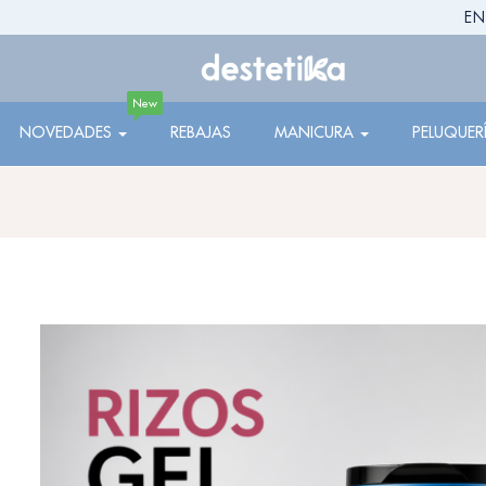
EN
New
NOVEDADES
REBAJAS
MANICURA
PELUQUER