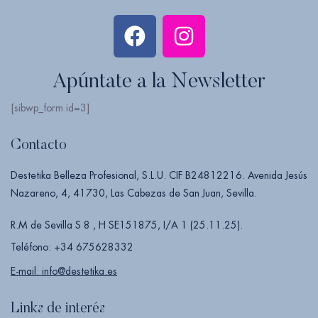
Apúntate a la Newsletter
[sibwp_form id=3]
Contacto
Destetika Belleza Profesional, S.L.U. CIF B24812216. Avenida Jesús
Nazareno, 4, 41730, Las Cabezas de San Juan, Sevilla.
R.M de Sevilla S 8 , H SE151875, I/A 1 (25.11.25).
Teléfono: +34 675628332
E-mail: info@destetika.es
Links de interés