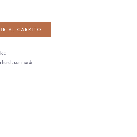
IR AL CARRITO
lac
i hardi
,
semihardi