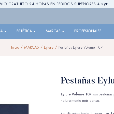
59€
VÍO GRATUITO 24 HORAS EN PEDIDOS SUPERIORES A
ÍA
ESTÉTICA
MARCAS
PROFESIONALES
Inicio
MARCAS
Eylure
Pestañas Eylure Volume 107
Pestañas Eyl
Eylure Volume 107
son pestañas 
naturalmente más denso.
las P
Reutilizables hasta 5 veces,