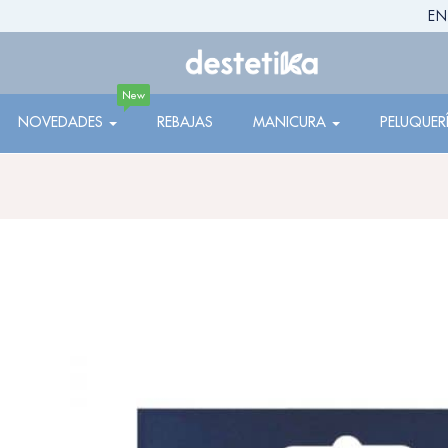
EN
New
NOVEDADES
REBAJAS
MANICURA
PELUQUER