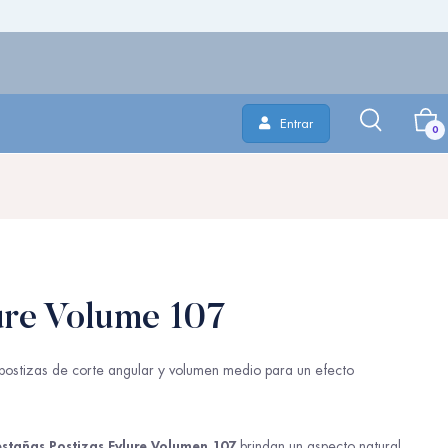
Entrar
0
ure Volume 107
postizas de corte angular y volumen medio para un efecto
estañas Postizas Eylure Volumen 107
brindan un aspecto natural