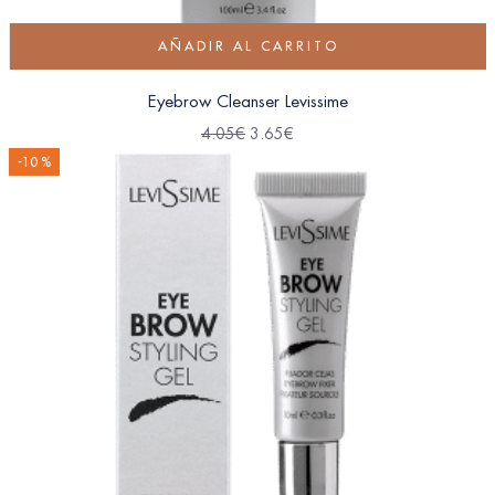
AÑADIR AL CARRITO
Eyebrow Cleanser Levissime
4.05
€
3.65
€
-10 %