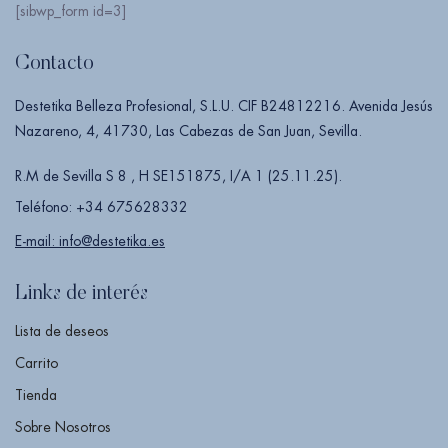
[sibwp_form id=3]
Contacto
Destetika Belleza Profesional, S.L.U. CIF B24812216. Avenida Jesús
Nazareno, 4, 41730, Las Cabezas de San Juan, Sevilla.
R.M de Sevilla S 8 , H SE151875, I/A 1 (25.11.25).
Teléfono: +34 675628332
E-mail: info@destetika.es
Links de interés
Lista de deseos
Carrito
Tienda
Sobre Nosotros