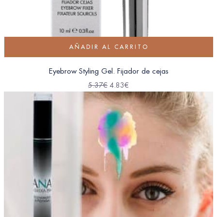
AÑADIR AL CARRITO
Eyebrow Styling Gel. Fijador de cejas
5.37
€
4.83
€