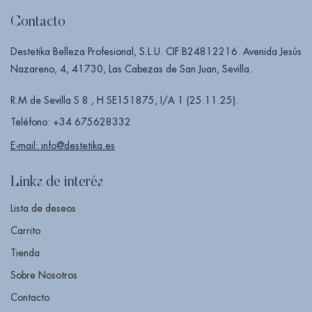
Contacto
Destetika Belleza Profesional, S.L.U. CIF B24812216. Avenida Jesús
Nazareno, 4, 41730, Las Cabezas de San Juan, Sevilla.
R.M de Sevilla S 8 , H SE151875, I/A 1 (25.11.25).
Teléfono: +34 675628332
E-mail: info@destetika.es
Links de interés
Lista de deseos
Carrito
Tienda
Sobre Nosotros
Contacto