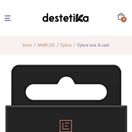
0
Inicio
MARCAS
Eylure
Eylure Line & Lash