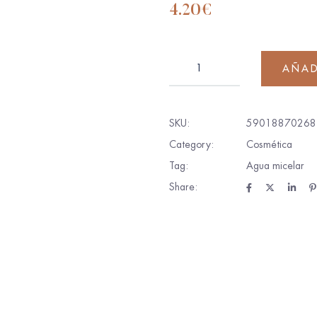
4.20
€
AÑAD
SKU:
59018870268
Category:
Cosmética
Tag:
Agua micelar
Share: