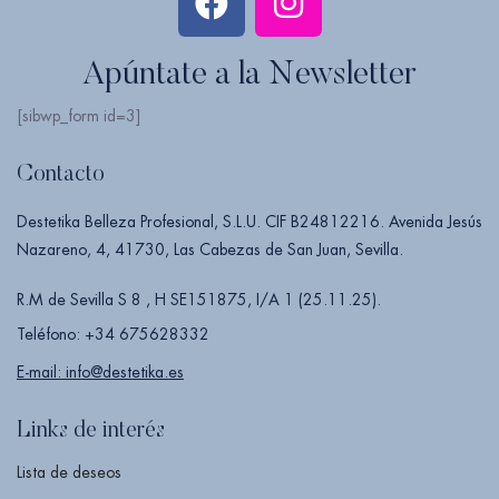
Apúntate a la Newsletter
[sibwp_form id=3]
Contacto
Destetika Belleza Profesional, S.L.U. CIF B24812216. Avenida Jesús
Nazareno, 4, 41730, Las Cabezas de San Juan, Sevilla.
R.M de Sevilla S 8 , H SE151875, I/A 1 (25.11.25).
Teléfono: +34 675628332
E-mail: info@destetika.es
Links de interés
Lista de deseos