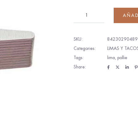
AÑAD
SKU:
84230290489
Categories:
LIMAS Y TACO
Tags:
lima
,
pollie
Share: