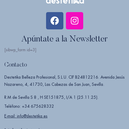
Apúntate a la Newsletter
[sibwp_form id=3]
Contacto
Destetika Belleza Profesional, S.L.U. CIF B24812216. Avenida Jesús
Nazareno, 4, 41730, Las Cabezas de San Juan, Sevilla.
R.M de Sevilla S 8 , H SE151875, I/A 1 (25.11.25).
Teléfono: +34 675628332
E-mail: info@destetika.es