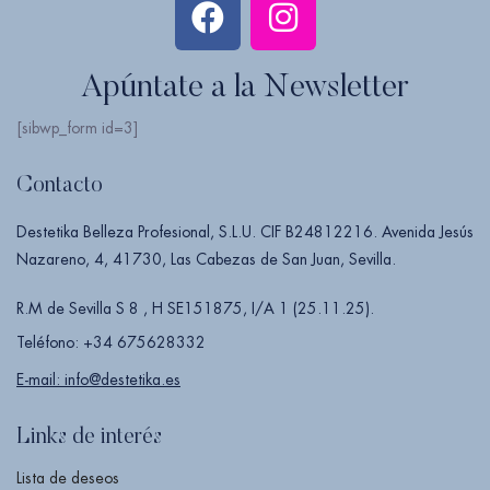
Apúntate a la Newsletter
[sibwp_form id=3]
Contacto
Destetika Belleza Profesional, S.L.U. CIF B24812216. Avenida Jesús
Nazareno, 4, 41730, Las Cabezas de San Juan, Sevilla.
R.M de Sevilla S 8 , H SE151875, I/A 1 (25.11.25).
Teléfono: +34 675628332
E-mail: info@destetika.es
Links de interés
Lista de deseos