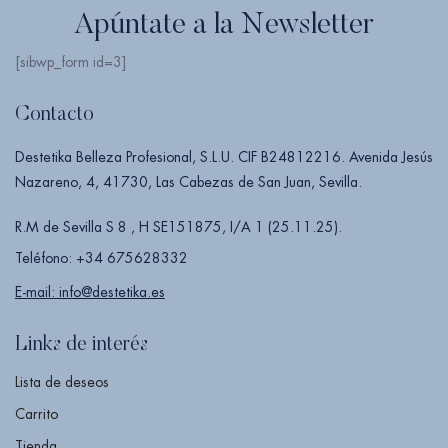
Apúntate a la Newsletter
[sibwp_form id=3]
Contacto
Destetika Belleza Profesional, S.L.U. CIF B24812216. Avenida Jesús
Nazareno, 4, 41730, Las Cabezas de San Juan, Sevilla.
R.M de Sevilla S 8 , H SE151875, I/A 1 (25.11.25).
Teléfono: +34 675628332
E-mail: info@destetika.es
Links de interés
Lista de deseos
Carrito
Tienda