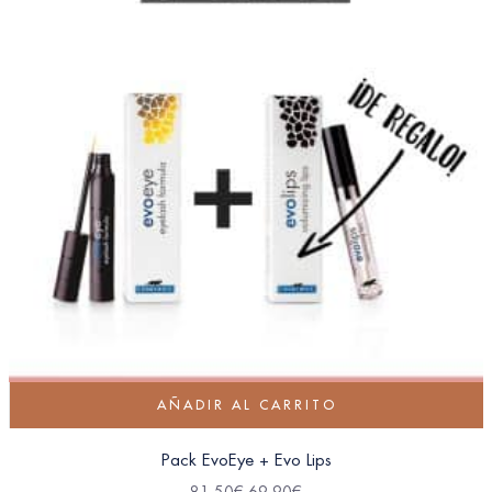
AÑADIR AL CARRITO
Pack EvoEye + Evo Lips
81.50
€
69.90
€