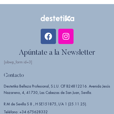
Apúntate a la Newsletter
[sibwp_form id=3]
Contacto
Destetika Belleza Profesional, S.L.U. CIF B24812216. Avenida Jesús
Nazareno, 4, 41730, Las Cabezas de San Juan, Sevilla.
R.M de Sevilla S 8 , H SE151875, I/A 1 (25.11.25).
Teléfono: +34 675628332