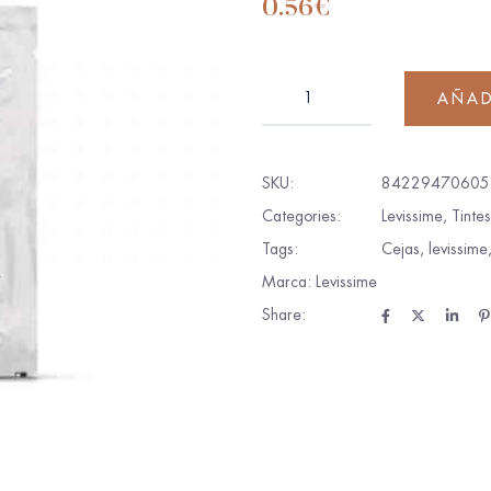
0.56
€
AÑAD
SKU:
84229470605
Categories:
Levissime
,
Tinte
Tags:
Cejas
,
levissime
Marca:
Levissime
Share: