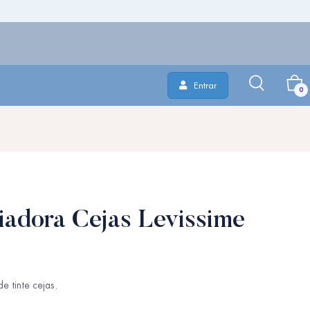
Entrar
0
piadora Cejas Levissime
e tinte cejas.