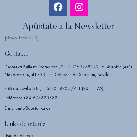
Apúntate a la Newsletter
[sibwp_form id=3]
Contacto
Destetika Belleza Profesional, S.L.U. CIF B24812216. Avenida Jesús
Nazareno, 4, 41730, Las Cabezas de San Juan, Sevilla.
R.M de Sevilla S 8 , H SE151875, I/A 1 (25.11.25).
Teléfono: +34 675628332
E-mail: info@destetika.es
Links de interés
Lista de deseos