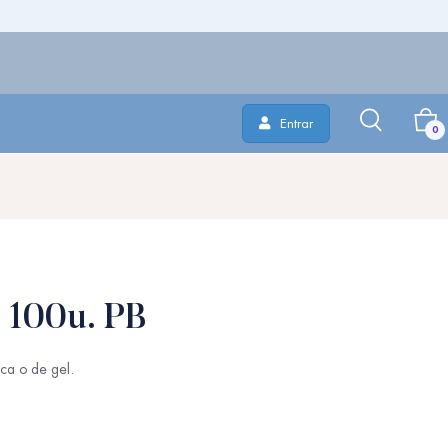
Entrar
0
. 100u. PB
ica o de gel.