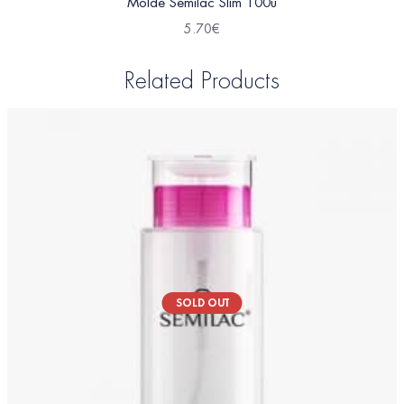
Molde Semilac Slim 100u
5.70
€
Related Products
SOLD OUT