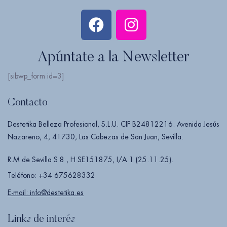
Apúntate a la Newsletter
[sibwp_form id=3]
Contacto
Destetika Belleza Profesional, S.L.U. CIF B24812216. Avenida Jesús
Nazareno, 4, 41730, Las Cabezas de San Juan, Sevilla.
R.M de Sevilla S 8 , H SE151875, I/A 1 (25.11.25).
Teléfono: +34 675628332
E-mail: info@destetika.es
Links de interés