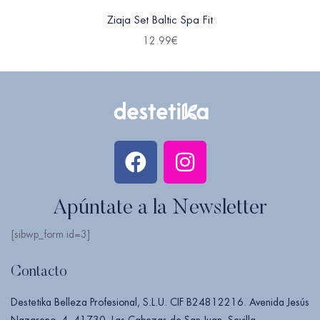
Ziaja Set Baltic Spa Fit
12.99
€
Apúntate a la Newsletter
[sibwp_form id=3]
Contacto
Destetika Belleza Profesional, S.L.U. CIF B24812216. Avenida Jesús
Nazareno, 4, 41730, Las Cabezas de San Juan, Sevilla.