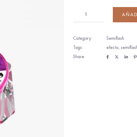
AÑAD
Category:
Semiflash
Tags:
efecto
,
semiflas
Share: