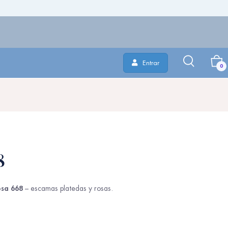
Entrar
0
8
osa 668
– escamas platedas y rosas.