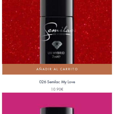
AÑADIR AL CARRITO
026 Semilac My Love
10.90
€