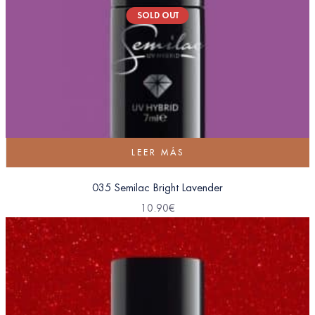
SOLD OUT
LEER MÁS
035 Semilac Bright Lavender
10.90
€