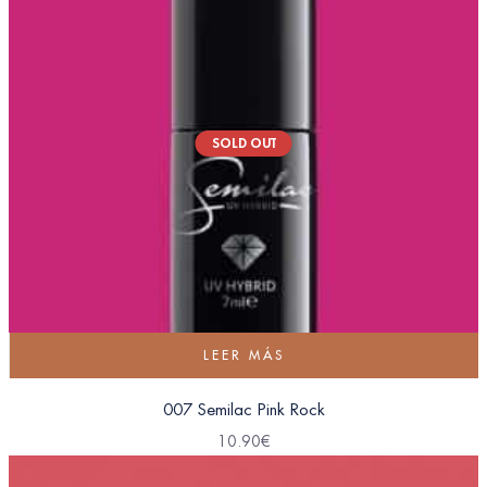
SOLD OUT
LEER MÁS
007 Semilac Pink Rock
10.90
€