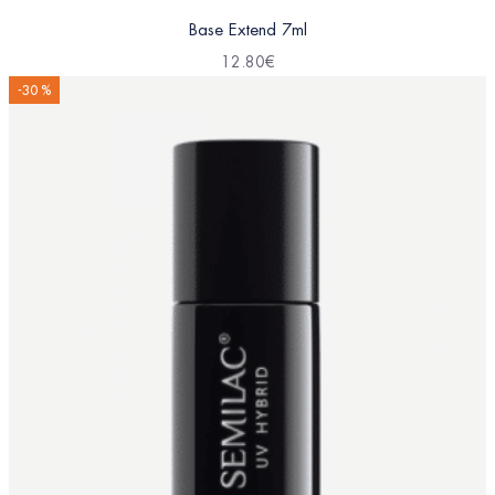
Base Extend 7ml
12.80
€
-30 %