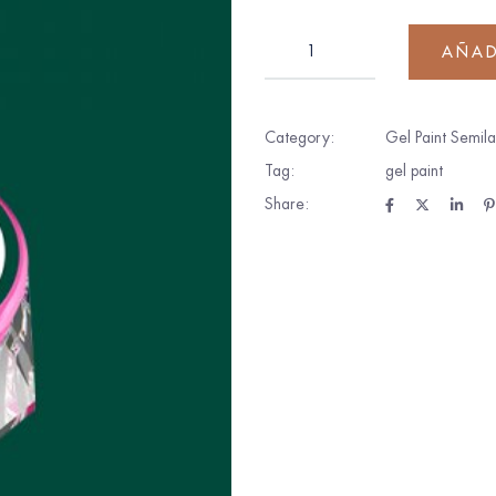
AÑAD
Category:
Gel Paint Semil
Tag:
gel paint
Share: