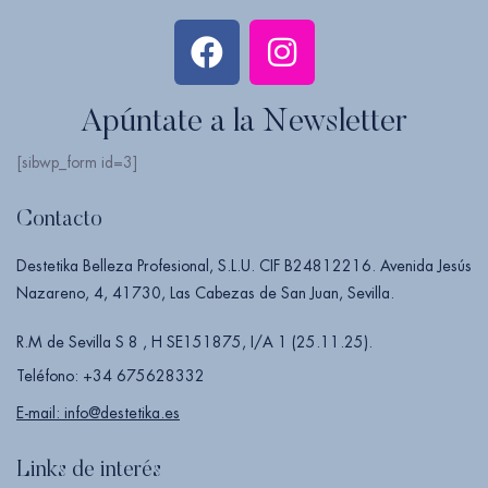
Apúntate a la Newsletter
[sibwp_form id=3]
Contacto
Destetika Belleza Profesional, S.L.U. CIF B24812216. Avenida Jesús
Nazareno, 4, 41730, Las Cabezas de San Juan, Sevilla.
R.M de Sevilla S 8 , H SE151875, I/A 1 (25.11.25).
Teléfono: +34 675628332
E-mail: info@destetika.es
Links de interés