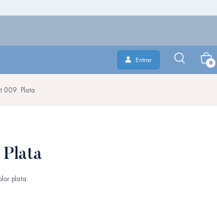
Entrar
0
t 009. Plata
 Plata
lor plata.