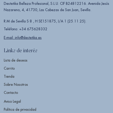
Destetika Belleza Profesional, S.L.U. CIF B24812216. Avenida Jesús
Nazareno, 4, 41730, Las Cabezas de San Juan, Sevilla.
R.M de Sevilla S 8 , H SE151875, I/A 1 (25.11.25).
Teléfono: +34 675628332
E-mail: info@destetika.es
Links de interés
Lista de deseos
Carrito
Tienda
Sobre Nosotros
Contacto
Aviso Legal
Política de privacidad