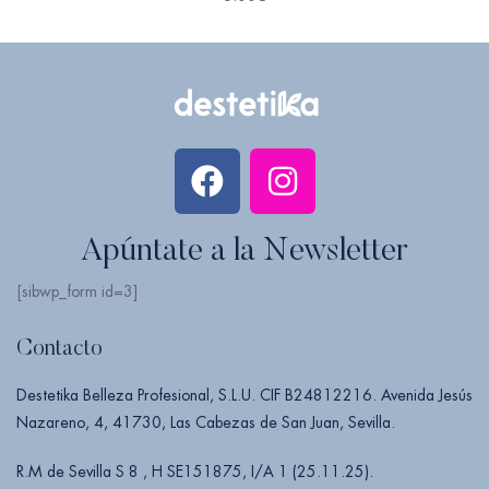
Apúntate a la Newsletter
[sibwp_form id=3]
Contacto
Destetika Belleza Profesional, S.L.U. CIF B24812216. Avenida Jesús
Nazareno, 4, 41730, Las Cabezas de San Juan, Sevilla.
R.M de Sevilla S 8 , H SE151875, I/A 1 (25.11.25).