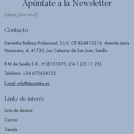
Apúntate a la Newsletter
[sibwp_form id=3]
Contacto
Destetika Belleza Profesional, S.L.U. CIF B24812216. Avenida Jesús
Nazareno, 4, 41730, Las Cabezas de San Juan, Sevilla.
R.M de Sevilla S 8 , H SE151875, I/A 1 (25.11.25).
Teléfono: +34 675628332
E-mail: info@destetika.es
Links de interés
Lista de deseos
Carrito
Tienda