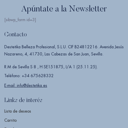
Apúntate a la Newsletter
[sibwp_form id=3]
Contacto
Destetika Belleza Profesional, S.L.U. CIF B24812216. Avenida Jesús
Nazareno, 4, 41730, Las Cabezas de San Juan, Sevilla.
R.M de Sevilla S 8 , H SE151875, I/A 1 (25.11.25).
Teléfono: +34 675628332
E-mail: info@destetika.es
Links de interés
Lista de deseos
Carrito