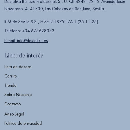
Destetika Belleza Profesional, S.L.U. CIF B24812216. Avenida Jesús
Nazareno, 4, 41730, Las Cabezas de San Juan, Sevilla.
R.M de Sevilla S 8 , H SE151875, I/A 1 (25.11.25).
Teléfono: +34 675628332
E-mail: info@destetika.es
Links de interés
Lista de deseos
Carrito
Tienda
Sobre Nosotros
Contacto
Aviso Legal
Política de privacidad