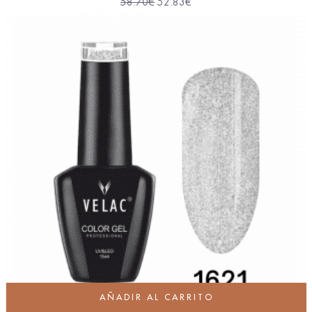
58.70
€
52.83
€
AÑADIR AL CARRITO