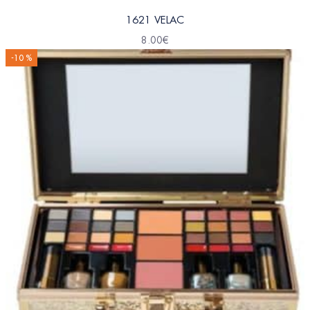
1621 VELAC
8.00
€
-10 %