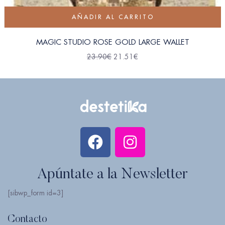
AÑADIR AL CARRITO
MAGIC STUDIO ROSE GOLD LARGE WALLET
23.90
€
21.51
€
Apúntate a la Newsletter
[sibwp_form id=3]
Contacto