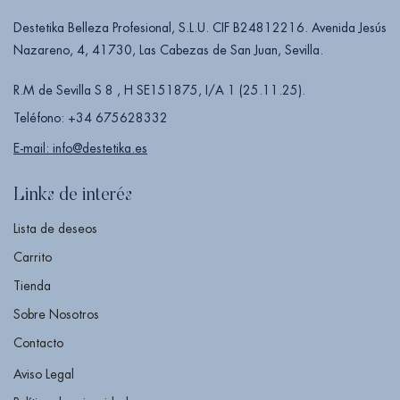
Destetika Belleza Profesional, S.L.U. CIF B24812216. Avenida Jesús
Nazareno, 4, 41730, Las Cabezas de San Juan, Sevilla.
R.M de Sevilla S 8 , H SE151875, I/A 1 (25.11.25).
Teléfono: +34 675628332
E-mail: info@destetika.es
Links de interés
Lista de deseos
Carrito
Tienda
Sobre Nosotros
Contacto
Aviso Legal