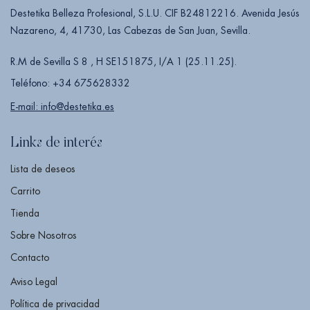
Destetika Belleza Profesional, S.L.U. CIF B24812216. Avenida Jesús
Nazareno, 4, 41730, Las Cabezas de San Juan, Sevilla.
R.M de Sevilla S 8 , H SE151875, I/A 1 (25.11.25).
Teléfono: +34 675628332
E-mail: info@destetika.es
Links de interés
Lista de deseos
Carrito
Tienda
Sobre Nosotros
Contacto
Aviso Legal
Política de privacidad