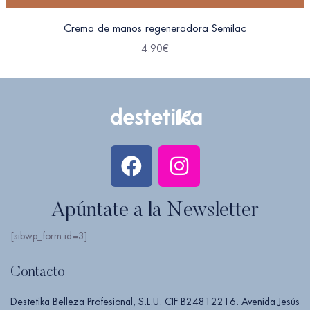
Crema de manos regeneradora Semilac
4.90
€
Apúntate a la Newsletter
[sibwp_form id=3]
Contacto
Destetika Belleza Profesional, S.L.U. CIF B24812216. Avenida Jesús