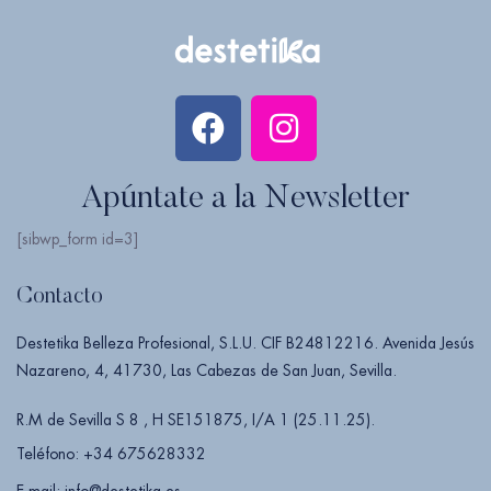
Apúntate a la Newsletter
[sibwp_form id=3]
Contacto
Destetika Belleza Profesional, S.L.U. CIF B24812216. Avenida Jesús
Nazareno, 4, 41730, Las Cabezas de San Juan, Sevilla.
R.M de Sevilla S 8 , H SE151875, I/A 1 (25.11.25).
Teléfono: +34 675628332