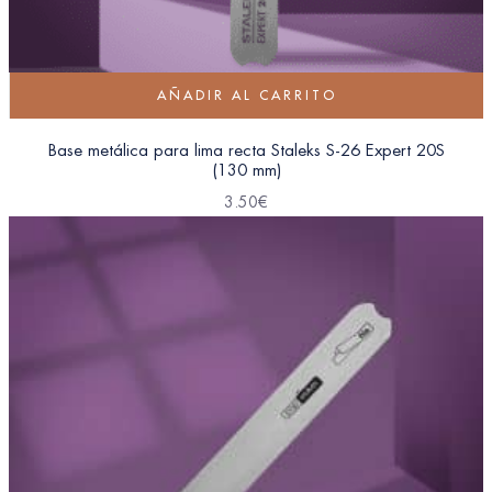
AÑADIR AL CARRITO
Base metálica para lima recta Staleks S-26 Expert 20S
(130 mm)
3.50
€