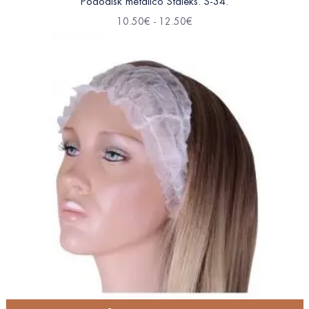
Pododisk metálico Staleks. S-34.
10.50
€
-
12.50
€