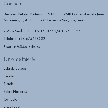
Contacto
Destetika Belleza Profesional, S.L.U. CIF B24812216. Avenida Jesús
Nazareno, 4, 41730, Las Cabezas de San Juan, Sevilla.
R.M de Sevilla S 8 , H SE151875, I/A 1 (25.11.25).
Teléfono: +34 675628332
E-mail: info@destetika.es
Links de interés
Lista de deseos
Carrito
Tienda
Sobre Nosotros
Contacto
Aviso Legal