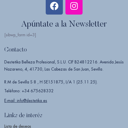
Apúntate a la Newsletter
[sibwp_form id=3]
Contacto
Destetika Belleza Profesional, S.L.U. CIF B24812216. Avenida Jesús
Nazareno, 4, 41730, Las Cabezas de San Juan, Sevilla.
R.M de Sevilla S 8 , H SE151875, I/A 1 (25.11.25).
Teléfono: +34 675628332
E-mail: info@destetika.es
Links de interés
Lista de deseos