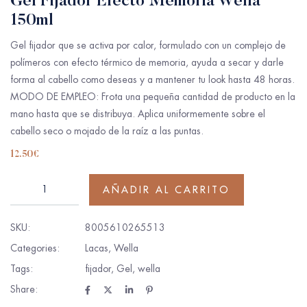
Gel Fijador Efecto Memoria Wella
150ml
Gel fijador que se activa por calor, formulado con un complejo de
polímeros con efecto térmico de memoria, ayuda a secar y darle
forma al cabello como deseas y a mantener tu look hasta 48 horas.
MODO DE EMPLEO: Frota una pequeña cantidad de producto en la
mano hasta que se distribuya. Aplica uniformemente sobre el
cabello seco o mojado de la raíz a las puntas.
12.50
€
AÑADIR AL CARRITO
SKU:
8005610265513
Categories:
Lacas
,
Wella
Tags:
fijador
,
Gel
,
wella
Share: