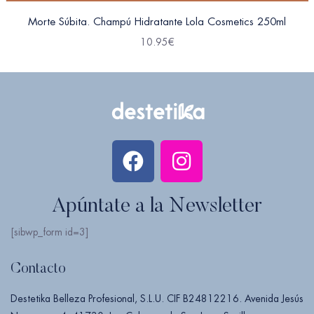
Morte Súbita. Champú Hidratante Lola Cosmetics 250ml
10.95
€
Apúntate a la Newsletter
[sibwp_form id=3]
Contacto
Destetika Belleza Profesional, S.L.U. CIF B24812216. Avenida Jesús