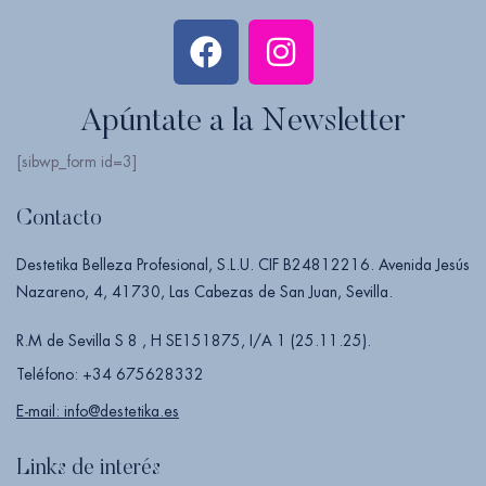
Apúntate a la Newsletter
[sibwp_form id=3]
Contacto
Destetika Belleza Profesional, S.L.U. CIF B24812216. Avenida Jesús
Nazareno, 4, 41730, Las Cabezas de San Juan, Sevilla.
R.M de Sevilla S 8 , H SE151875, I/A 1 (25.11.25).
Teléfono: +34 675628332
E-mail: info@destetika.es
Links de interés