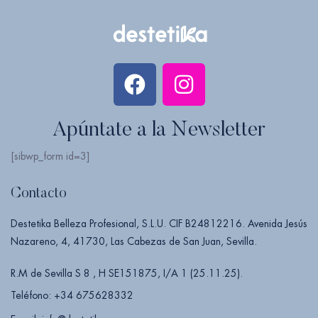
Apúntate a la Newsletter
[sibwp_form id=3]
Contacto
Destetika Belleza Profesional, S.L.U. CIF B24812216. Avenida Jesús
Nazareno, 4, 41730, Las Cabezas de San Juan, Sevilla.
R.M de Sevilla S 8 , H SE151875, I/A 1 (25.11.25).
Teléfono: +34 675628332