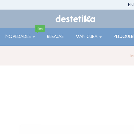
EN
New
NOVEDADES
REBAJAS
MANICURA
PELUQUER
In