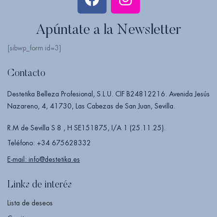
Apúntate a la Newsletter
[sibwp_form id=3]
Contacto
Destetika Belleza Profesional, S.L.U. CIF B24812216. Avenida Jesús
Nazareno, 4, 41730, Las Cabezas de San Juan, Sevilla.
R.M de Sevilla S 8 , H SE151875, I/A 1 (25.11.25).
Teléfono: +34 675628332
E-mail: info@destetika.es
Links de interés
Lista de deseos