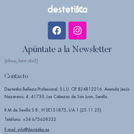
Apúntate a la Newsletter
[sibwp_form id=3]
Contacto
Destetika Belleza Profesional, S.L.U. CIF B24812216. Avenida Jesús
Nazareno, 4, 41730, Las Cabezas de San Juan, Sevilla.
R.M de Sevilla S 8 , H SE151875, I/A 1 (25.11.25).
Teléfono: +34 675628332
E-mail: info@destetika.es