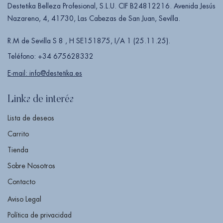
Destetika Belleza Profesional, S.L.U. CIF B24812216. Avenida Jesús
Nazareno, 4, 41730, Las Cabezas de San Juan, Sevilla.
R.M de Sevilla S 8 , H SE151875, I/A 1 (25.11.25).
Teléfono: +34 675628332
E-mail: info@destetika.es
Links de interés
Lista de deseos
Carrito
Tienda
Sobre Nosotros
Contacto
Aviso Legal
Política de privacidad