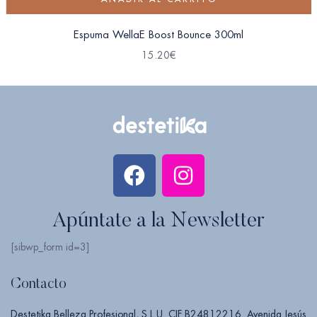
Espuma WellaE Boost Bounce 300ml
15.20
€
Apúntate a la Newsletter
[sibwp_form id=3]
Contacto
Destetika Belleza Profesional, S.L.U. CIF B24812216. Avenida Jesús