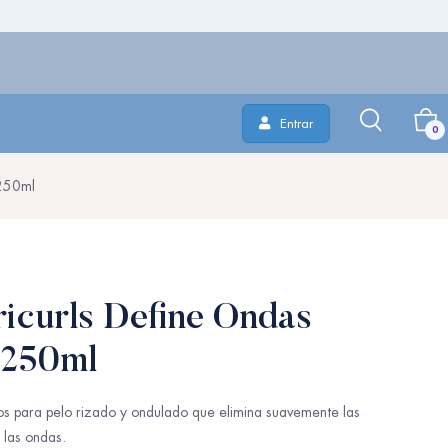
Entrar
0
 250ml
curls Define Ondas
 250ml
os para pelo rizado y ondulado que elimina suavemente las
 las ondas.