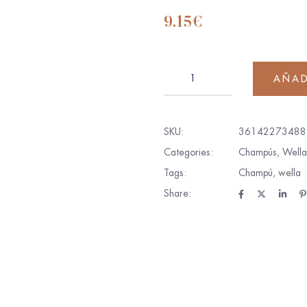
9.15
€
AÑAD
SKU:
36142273488
Categories:
Champús
,
Wella
Tags:
Champú
,
wella
Share: