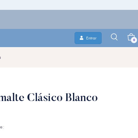
Entrar
0
a
malte Clásico Blanco
ye: