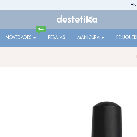
EN
New
NOVEDADES
REBAJAS
MANICURA
PELUQUER