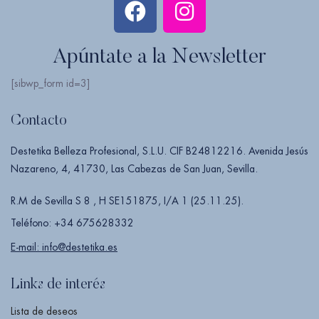
Apúntate a la Newsletter
[sibwp_form id=3]
Contacto
Destetika Belleza Profesional, S.L.U. CIF B24812216. Avenida Jesús
Nazareno, 4, 41730, Las Cabezas de San Juan, Sevilla.
R.M de Sevilla S 8 , H SE151875, I/A 1 (25.11.25).
Teléfono: +34 675628332
E-mail: info@destetika.es
Links de interés
Lista de deseos