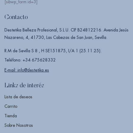
[sibwp_form id=3]
Contacto
Destetika Belleza Profesional, S.L.U. CIF B24812216. Avenida Jesús
Nazareno, 4, 41730, Las Cabezas de San Juan, Sevilla.
R.M de Sevilla S 8 , H SE151875, I/A 1 (25.11.25).
Teléfono: +34 675628332
E-mail: info@destetika.es
Links de interés
Lista de deseos
Carrito
Tienda
Sobre Nosotros