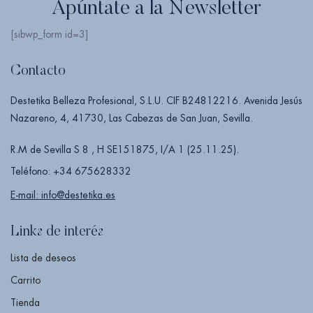
Apúntate a la Newsletter
[sibwp_form id=3]
Contacto
Destetika Belleza Profesional, S.L.U. CIF B24812216. Avenida Jesús
Nazareno, 4, 41730, Las Cabezas de San Juan, Sevilla.
R.M de Sevilla S 8 , H SE151875, I/A 1 (25.11.25).
Teléfono: +34 675628332
E-mail: info@destetika.es
Links de interés
Lista de deseos
Carrito
Tienda