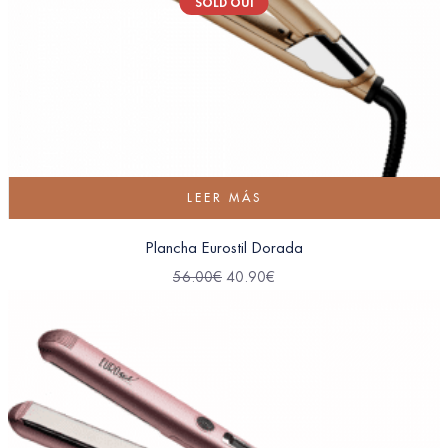
SOLD OUT
LEER MÁS
Plancha Eurostil Dorada
56.00
€
40.90
€