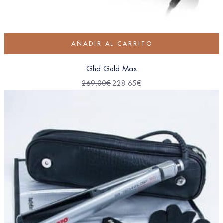
AÑADIR AL CARRITO
Ghd Gold Max
269.00
€
228.65
€