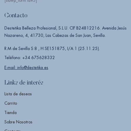
[sibwp_form id=3]
Contacto
Destetika Belleza Profesional, S.L.U. CIF B24812216. Avenida Jesús
Nazareno, 4, 41730, Las Cabezas de San Juan, Sevilla.
R.M de Sevilla S 8 , H SE151875, I/A 1 (25.11.25).
Teléfono: +34 675628332
E-mail: info@destetika.es
Links de interés
Lista de deseos
Carrito
Tienda
Sobre Nosotros