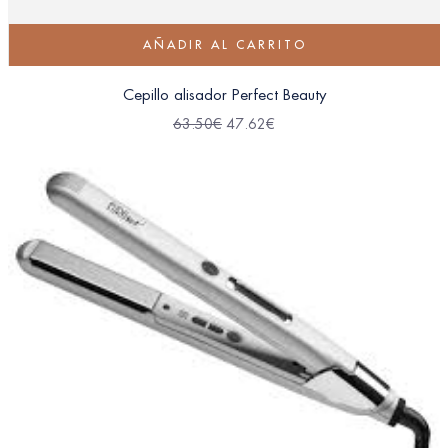
AÑADIR AL CARRITO
Cepillo alisador Perfect Beauty
63.50
€
47.62
€