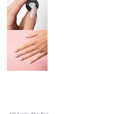
605 Semilac White Flash