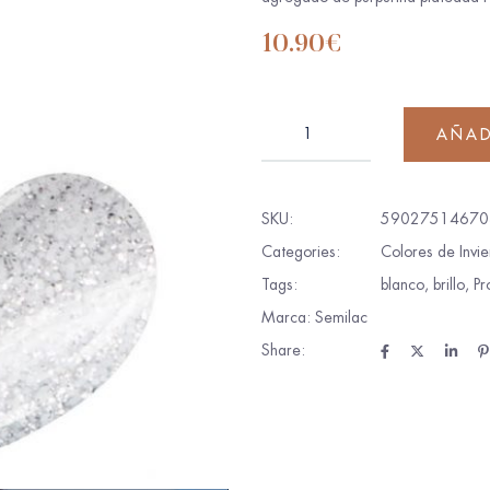
10.90
€
AÑAD
SKU:
590275146703
Categories:
Colores de Invi
Tags:
blanco
,
brillo
,
Pr
Marca:
Semilac
Share: