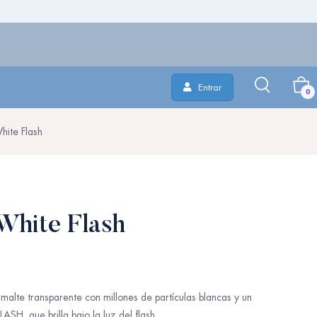
Entrar
0
ite Flash
White Flash
malte transparente con millones de partículas blancas y un
SH, que brilla bajo la luz del flash.