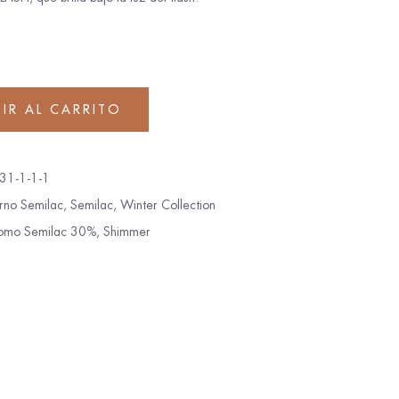
IR AL CARRITO
1-1-1-1
erno Semilac
,
Semilac
,
Winter Collection
omo Semilac 30%
,
Shimmer