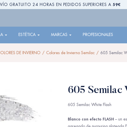
59€
VÍO GRATUITO 24 HORAS EN PEDIDOS SUPERIORES A
ÍA
ESTÉTICA
MARCAS
PROFESIONALES
OLORES DE INVIERNO
Colores de Invierno Semilac
605 Semilac Wh
605 Semilac 
605 Semilac White Flash
Blanco con efecto FLASH
– un es
agregado de purpurina plateada FLA